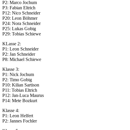
P2: Marco Jochum
P3: Fabian Eltrich
P12: Nico Schneider
P20: Leon Böhmer
P24: Nora Schneider
P25: Lukas Gobig
P29: Tobias Schiewe
KLasse 2:
P1: Leon Schneider
P2: Jan Schneider
P8: Michael Schiewe
Klasse 3:
P1: Nick Jochum
P2: Timo Gobig
P10: Kilian Sartison
P11: Tobias Eltrich
P12: Jan-Luca Maurus
P14: Mete Bozkurt
Klasse 4:
P1: Leon Helfert
P2: Jannes Fochler