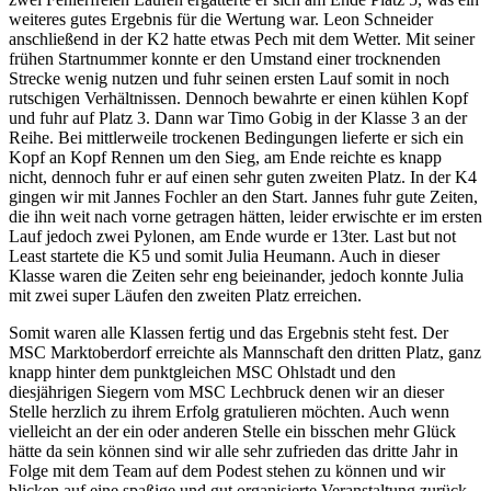
weiteres gutes Ergebnis für die Wertung war. Leon Schneider
anschließend in der K2 hatte etwas Pech mit dem Wetter. Mit seiner
frühen Startnummer konnte er den Umstand einer trocknenden
Strecke wenig nutzen und fuhr seinen ersten Lauf somit in noch
rutschigen Verhältnissen. Dennoch bewahrte er einen kühlen Kopf
und fuhr auf Platz 3. Dann war Timo Gobig in der Klasse 3 an der
Reihe. Bei mittlerweile trockenen Bedingungen lieferte er sich ein
Kopf an Kopf Rennen um den Sieg, am Ende reichte es knapp
nicht, dennoch fuhr er auf einen sehr guten zweiten Platz. In der K4
gingen wir mit Jannes Fochler an den Start. Jannes fuhr gute Zeiten,
die ihn weit nach vorne getragen hätten, leider erwischte er im ersten
Lauf jedoch zwei Pylonen, am Ende wurde er 13ter. Last but not
Least startete die K5 und somit Julia Heumann. Auch in dieser
Klasse waren die Zeiten sehr eng beieinander, jedoch konnte Julia
mit zwei super Läufen den zweiten Platz erreichen.
Somit waren alle Klassen fertig und das Ergebnis steht fest. Der
MSC Marktoberdorf erreichte als Mannschaft den dritten Platz, ganz
knapp hinter dem punktgleichen MSC Ohlstadt und den
diesjährigen Siegern vom MSC Lechbruck denen wir an dieser
Stelle herzlich zu ihrem Erfolg gratulieren möchten. Auch wenn
vielleicht an der ein oder anderen Stelle ein bisschen mehr Glück
hätte da sein können sind wir alle sehr zufrieden das dritte Jahr in
Folge mit dem Team auf dem Podest stehen zu können und wir
blicken auf eine spaßige und gut organisierte Veranstaltung zurück.