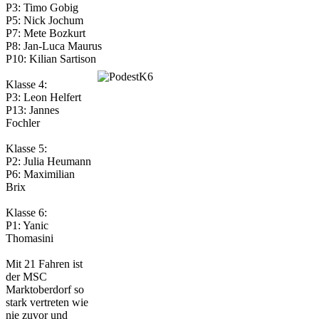
P3: Timo Gobig
P5: Nick Jochum
P7: Mete Bozkurt
P8: Jan-Luca Maurus
P10: Kilian Sartison
Klasse 4:
P3: Leon Helfert
P13: Jannes
Fochler
Klasse 5:
P2: Julia Heumann
P6: Maximilian
Brix
Klasse 6:
P1: Yanic
Thomasini
Mit 21 Fahren ist
der MSC
Marktoberdorf so
stark vertreten wie
nie zuvor und