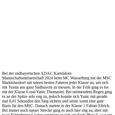
Bei der südbayerischen ADAC Kartslalom
Mannschaftsmeisterschaft 2024 beim MC Wasserburg trat der MSC
Marktoberdorf mit seinen besten Fahrern jeder Klasse an, um sich
mit Teams aus ganz Südbayern zu messen. In der Früh ging es los
mit der Klasse 6 und Yanic Thomasini. Bei strömendem Regen ging
es an der Spitze sehr eng zu, jedoch konnte sich Yanic mit gerade
mal 0,01 Sekunden den Sieg sichern und setzte somit eine gute
Basis für den MSC. Danach startete in der Klasse 1 Fabian Eltrich.
Bei immer noch nasser Strecke ging es auch hier eng zu, aber mit
zwei Fehlerfreien Läufen ergatterte er sich am Ende Platz 5, was ein