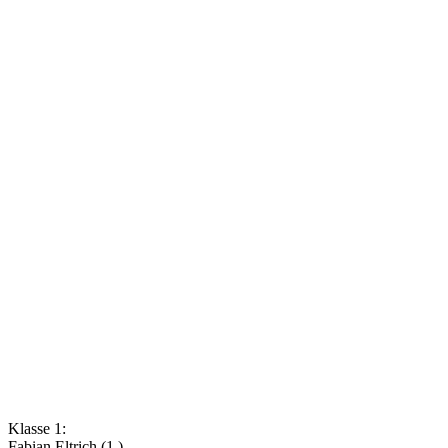
Klasse 1:
Fabian Eltrich (1.)