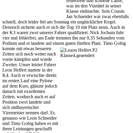
fehlerfreie und schnelle Läufe,
was im den Vizetitel in seiner
Klasse einbrachte. Sein Cousin
Jan Schneider war zwar ebenfalls
schnell, doch leider fiel am Sonntag ein unglücklicher Kegel.
Dennoch sicherte auch er sich die Top 10 mit Platz neun. Auch in
der K3 waren zwei unserer Fahrer qualifiziert. Nick Jochum fuhr
vier mal fehlerfrei, am Ende trennten ihn nur 0,35 Sekunden vom
Podium und er landete auf einem guten fünften Platz. Timo Gobig
konnte mit etwas besseren
Zeiten sich noch weiter nach
vorne kämpfen und wurde
Zweiter. Unser letzter Fahrer
Leon Helfert startete in der
K4. Auch er erwischte direkt
im ersten Lauf eine Pylone
auf dem Kurs, glänzte jedoch
danach mit exzellenten
Zeiten, wodurch auch er auf
Position zwei landete und
sich südbayerischer
Vizemeister nennen darf. Er,
genauso wie Leon Schneider
und Timo Gobig haben es mit
ihren Leistungen geschafft