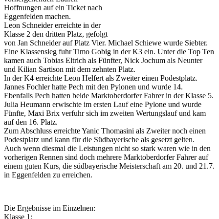
Hoffnungen auf ein Ticket nach
Eggenfelden machen.
Leon Schneider erreichte in der
Klasse 2 den dritten Platz, gefolgt
von Jan Schneider auf Platz Vier. Michael Schiewe wurde Siebter.
Eine Klassensieg fuhr Timo Gobig in der K3 ein. Unter die Top Ten
kamen auch Tobias Eltrich als Fünfter, Nick Jochum als Neunter
und Kilian Sartison mit dem zehnten Platz.
In der K4 erreichte Leon Helfert als Zweiter einen Podestplatz.
Jannes Fochler hatte Pech mit den Pylonen und wurde 14.
Ebenfalls Pech hatten beide Marktoberdorfer Fahrer in der Klasse 5.
Julia Heumann erwischte im ersten Lauf eine Pylone und wurde
Fünfte, Maxi Brix verfuhr sich im zweiten Wertungslauf und kam
auf den 16. Platz.
Zum Abschluss erreichte Yanic Thomasini als Zweiter noch einen
Podestplatz und kann für die Südbayerische als gesetzt gelten.
Auch wenn diesmal die Leistungen nicht so stark waren wie in den
vorherigen Rennen sind doch mehrere Marktoberdorfer Fahrer auf
einem guten Kurs, die südbayerische Meisterschaft am 20. und 21.7.
in Eggenfelden zu erreichen.
Die Ergebnisse im Einzelnen:
Klasse 1: