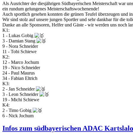
Als Ausrichter der diesjährigen Südbayerischen Meisterschaft war unse
ein rundum gelungenes Meisterschaftswochenende!
Auch sportlich gesehen konnten die grünen Teufel überzeugen und i
Wir sind stolz auf unsere jungen Sportler und sehr dankbar für die t
Danke an alle Sponsoren, Helfer und Gäste - wir werden uns noch la
K1:
1 - Lukas Gobig
3 - Damian Stang
9 - Nora Schneider
11 - Tobi Schiewe
K2:
12 - Marco Jochum
19 - Nico Schneider
24 - Paul Maurus
34 - Fabian Eltrich
K3:
2 - Jan Schneider
3 - Leon Schneider
19 - Michi Schiewe
K4:
2 - Timo Gobig
6 - Nick Jochum
Infos zum südbayerischen ADAC Kartslal