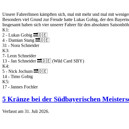
Unsere FahrerInnen kämpften sich, mal mit mehr und mal mit weniger
Besonders viel Grund zur Freude hatte Lukas Gobig, der den Bayeris
Insgesamt haben sich vier unserer Fahrer für den absoluten Saisonhöhe
K1:
2 - Lukas Gobig 🔜🇩🇪
4 - Damian Stang 🔜🇩🇪
31 - Nora Schneider
K3:
7- Leon Schneider
13 - Jan Schneider 🔜🇩🇪 (Wild Card SBY)
K4:
5 - Nick Jochum 🔜🇩🇪
14 - Timo Gobig
K5:
17 - Jannes Fochler
5 Kränze bei der Südbayerischen Meisters
Verfasst am
31. Juli 2026
.