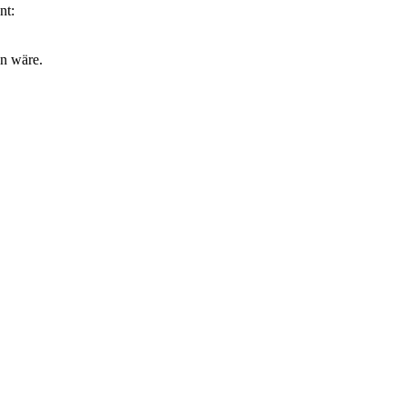
nt:
en wäre.